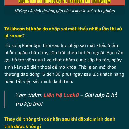
Những câu hỏi thường gặp về tài khoản khi trải nghiệm
Tài khoản bị khóa do nhập sai mật khẩu nhiều lần thì xử
lý ra sao?
Hồ sơ bị khóa tạm thời sau lúc nhập sai mật khẩu 5 lần
nhằm ngăn chặn truy cập trái phép từ bên ngoài. Bạn cần
gọi hỗ trợ viên qua live chat nhằm cung cấp họ tên, ngày
sinh kèm số điện thoại để mở khóa. Thời gian mở khóa
thường dao động 15 đến 30 phút ngay sau lúc khách hàng
hoàn tất việc xác minh danh tính.
Xem thêm:
Liên hệ Luck8
– Giải đáp & hỗ
trợ kịp thời
Thay đổi thông tin cá nhân sau khi đã xác minh danh
tính được không?