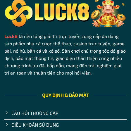
Luck8
là nền tảng giải trí trực tuyến cung cấp đa dạng
sản phẩm như cá cược thể thao, casino trực tuyến, game
bài, nổ hũ, bắn cá và xổ số. Sân chơi chú trọng tốc độ giao
dịch, bảo mật thông tin, giao diện thân thiện cùng nhiều
chương trình ưu đãi hấp dẫn, mang đến trải nghiệm giải
trí an toàn và thuận tiện cho mọi hội viên.
QUY ĐỊNH & BẢO MẬT
CÂU HỎI THƯỜNG GẶP
ĐIỀU KHOẢN SỬ DỤNG