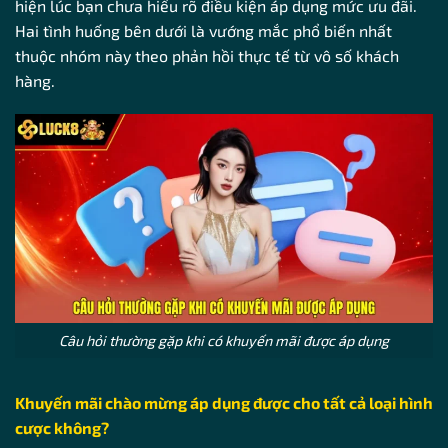
hiện lúc bạn chưa hiểu rõ điều kiện áp dụng mức ưu đãi.
Hai tình huống bên dưới là vướng mắc phổ biến nhất
thuộc nhóm này theo phản hồi thực tế từ vô số khách
hàng.
Câu hỏi thường gặp khi có khuyến mãi được áp dụng
Khuyến mãi chào mừng áp dụng được cho tất cả loại hình
cược không?