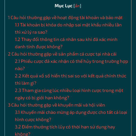
Mục Lục
[
ẩn
]
1
Câu hỏi thường gặp về hoạt động tài khoản và bảo mật
1.1
Tài khoản bị khóa do nhập sai mật khẩu nhiều lần
thì xử lý ra sao?
1.2
Thay đổi thông tin cá nhân sau khi đã xác minh
danh tính được không?
2
Câu hỏi thường gặp về sản phẩm cá cược tại nhà cái
2.1
Phiếu cược đã xác nhận có thể hủy trong trường hợp
nào?
2.2
Kết quả xổ số hiển thị sai so với kết quả chính thức
thì làm gì?
2.3
Tham gia cùng lúc nhiều loại hình cược trong một
ngày có bị giới hạn không?
3
Câu hỏi thường gặp về khuyến mãi và hội viên
3.1
Khuyến mãi chào mừng áp dụng được cho tất cả loại
hình cược không?
3.2
Điểm thưởng tích lũy có thời hạn sử dụng hay
không?