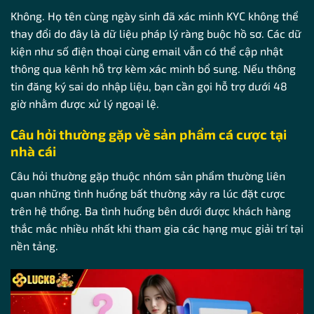
Không. Họ tên cùng ngày sinh đã xác minh KYC không thể
thay đổi do đây là dữ liệu pháp lý ràng buộc hồ sơ. Các dữ
kiện như số điện thoại cùng email vẫn có thể cập nhật
thông qua kênh hỗ trợ kèm xác minh bổ sung. Nếu thông
tin đăng ký sai do nhập liệu, bạn cần gọi hỗ trợ dưới 48
giờ nhằm được xử lý ngoại lệ.
Câu hỏi thường gặp về sản phẩm cá cược tại
nhà cái
Câu hỏi thường gặp
thuộc nhóm sản phẩm thường liên
quan những tình huống bất thường xảy ra lúc đặt cược
trên hệ thống. Ba tình huống bên dưới được khách hàng
thắc mắc nhiều nhất khi tham gia các hạng mục giải trí tại
nền tảng.