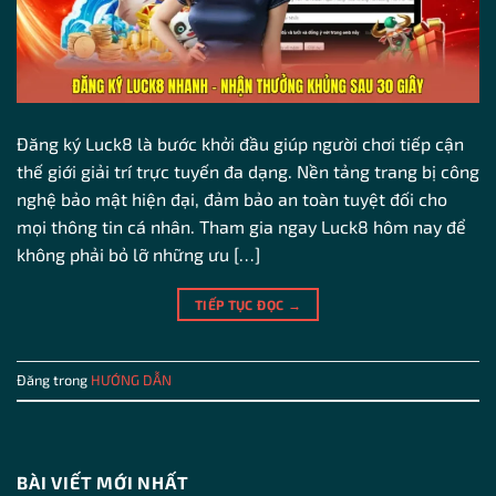
Đăng ký Luck8 là bước khởi đầu giúp người chơi tiếp cận
thế giới giải trí trực tuyến đa dạng. Nền tảng trang bị công
nghệ bảo mật hiện đại, đảm bảo an toàn tuyệt đối cho
mọi thông tin cá nhân. Tham gia ngay Luck8 hôm nay để
không phải bỏ lỡ những ưu […]
TIẾP TỤC ĐỌC
→
Đăng trong
HƯỚNG DẪN
BÀI VIẾT MỚI NHẤT