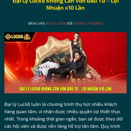
Đại Lý Luck8 Không Cần Vốn Đầu Tư – Lợi
Nhuận x10 Lần
ĐĂNG VÀO
30/04/2026
BỞI
VƯƠNG VỸ HOÀNG
Đại lý Luck8 luôn là chương trình thu hút nhiều khách
hàng quan tâm, vì nhận được nhiều quyền lợi thiết thực
nhất. Trong khoảng thời gian ngắn, bạn sẽ được theo dõi
các hội viên và được nền tảng hỗ trợ tận tâm. Quy trình