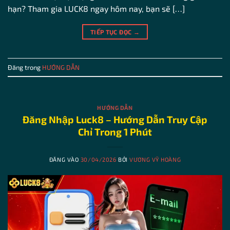
hạn? Tham gia LUCK8 ngay hôm nay, bạn sẽ […]
TIẾP TỤC ĐỌC
→
Đăng trong
HƯỚNG DẪN
HƯỚNG DẪN
Đăng Nhập Luck8 – Hướng Dẫn Truy Cập
Chỉ Trong 1 Phút
ĐĂNG VÀO
30/04/2026
BỞI
VƯƠNG VỸ HOÀNG