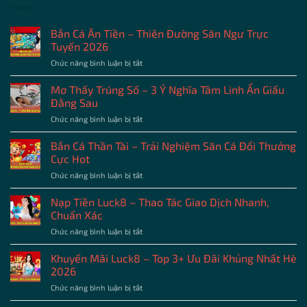
Bắn Cá Ăn Tiền – Thiên Đường Săn Ngư Trực
Tuyến 2026
ở
Chức năng bình luận bị tắt
Bắn
Cá
Mơ Thấy Trúng Số – 3 Ý Nghĩa Tâm Linh Ẩn Giấu
Ăn
Đằng Sau
Tiền
ở
Chức năng bình luận bị tắt
–
Mơ
Thiên
Thấy
Bắn Cá Thần Tài – Trải Nghiệm Săn Cá Đổi Thưởng
Đường
Trúng
Săn
Cực Hot
Số
Ngư
ở
Chức năng bình luận bị tắt
–
Trực
Bắn
3
Tuyến
Cá
Nạp Tiền Luck8 – Thao Tác Giao Dịch Nhanh,
Ý
2026
Thần
Nghĩa
Chuẩn Xác
Tài
Tâm
ở
Chức năng bình luận bị tắt
–
Linh
Nạp
Trải
Ẩn
Tiền
Khuyến Mãi Luck8 – Top 3+ Ưu Đãi Khủng Nhất Hè
Nghiệm
Giấu
Luck8
Săn
2026
Đằng
–
Cá
Sau
ở
Chức năng bình luận bị tắt
Thao
Đổi
Khuyến
Tác
Thưởng