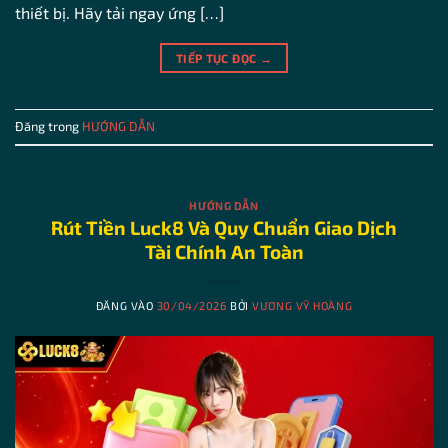
thiết bị. Hãy tải ngay ứng […]
TIẾP TỤC ĐỌC
→
Đăng trong
HƯỚNG DẪN
HƯỚNG DẪN
Rút Tiền Luck8 Và Quy Chuẩn Giao Dịch
Tài Chính An Toàn
ĐĂNG VÀO
30/04/2026
BỞI
VƯƠNG VỸ HOÀNG