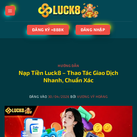
Bỏ
qua
nội
dung
ĐĂNG KÝ +888K
ĐĂNG NHẬP
HƯỚNG DẪN
Nạp Tiền Luck8 – Thao Tác Giao Dịch
Nhanh, Chuẩn Xác
ĐĂNG VÀO
30/04/2026
BỞI
VƯƠNG VỸ HOÀNG