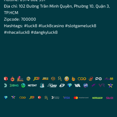
Địa chỉ: 102 Đường Trần Minh Quyền, Phường 10, Quận 3,
TP.HCM
Zipcode: 700000
Hashtags: #luck8 #luck8casino #slotgameluck8
#nhacailuck8 #dangkyluck8