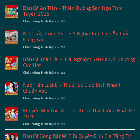
Bắn Cá Ăn Tiền – Thiên Đường Săn Ngư Trực
Tuyến 2026
ở
Chức năng bình luận bị tắt
Bắn
Cá
Mơ Thấy Trúng Số – 3 Ý Nghĩa Tâm Linh Ẩn Giấu
Ăn
Đằng Sau
Tiền
ở
Chức năng bình luận bị tắt
–
Mơ
Thiên
Thấy
Bắn Cá Thần Tài – Trải Nghiệm Săn Cá Đổi Thưởng
Đường
Trúng
Săn
Cực Hot
Số
Ngư
ở
Chức năng bình luận bị tắt
–
Trực
Bắn
3
Tuyến
Cá
Nạp Tiền Luck8 – Thao Tác Giao Dịch Nhanh,
Ý
2026
Thần
Nghĩa
Chuẩn Xác
Tài
Tâm
ở
Chức năng bình luận bị tắt
–
Linh
Nạp
Trải
Ẩn
Tiền
Khuyến Mãi Luck8 – Top 3+ Ưu Đãi Khủng Nhất Hè
Nghiệm
Giấu
Luck8
Săn
2026
Đằng
–
Cá
Sau
ở
Chức năng bình luận bị tắt
Thao
Đổi
Khuyến
Tác
Thưởng
Mãi
Bắn Cá Xèng Bật Mí 3 Bí Quyết Giúp Gia Tăng Tỷ
Giao
Cực
Luck8