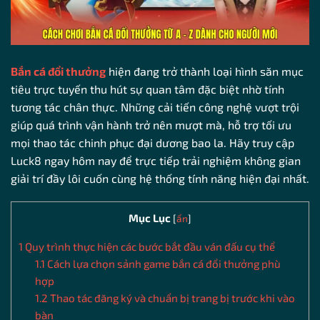
Bắn cá đổi thưởng
hiện đang trở thành loại hình săn mục
tiêu trực tuyến thu hút sự quan tâm đặc biệt nhờ tính
tương tác chân thực. Những cải tiến công nghệ vượt trội
giúp quá trình vận hành trở nên mượt mà, hỗ trợ tối ưu
mọi thao tác chinh phục đại dương bao la. Hãy truy cập
Luck8 ngay hôm nay để trực tiếp trải nghiệm không gian
giải trí đầy lôi cuốn cùng hệ thống tính năng hiện đại nhất.
Mục Lục
[
ẩn
]
1
Quy trình thực hiện các bước bắt đầu ván đấu cụ thể
1.1
Cách lựa chọn sảnh game bắn cá đổi thưởng phù
hợp
1.2
Thao tác đăng ký và chuẩn bị trang bị trước khi vào
bàn