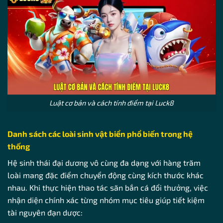
Luật cơ bản và cách tính điểm tại Luck8
Danh sách các loài sinh vật biển phổ biến trong hệ
thống
Hệ sinh thái đại dương vô cùng đa dạng với hàng trăm
loài mang đặc điểm chuyển động cùng kích thước khác
nhau. Khi thực hiện thao tác săn bắn cá đổi thưởng, việc
nhận diện chính xác từng nhóm mục tiêu giúp tiết kiệm
tài nguyên đạn dược: