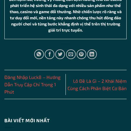
phát triển hệ sinh thái đa dạng với nhiều sản phẩm như thể
thao, casino và game đổi thưởng. Nhờ chiến lược rõ ràng và
tư duy đổi mới, nền tảng này nhanh chóng thu hút đông đảo
người chơi và từng bước khẳng định vị thế trên thị trường
giải trí trực tuyến.
Đăng Nhập Luck8 – Hướng
Lô Đề Là Gì – 2 Khái Niệm
Dẫn Truy Cập Chỉ Trong 1
Cùng Cách Phân Biệt Cơ Bản
Phút
BÀI VIẾT MỚI NHẤT