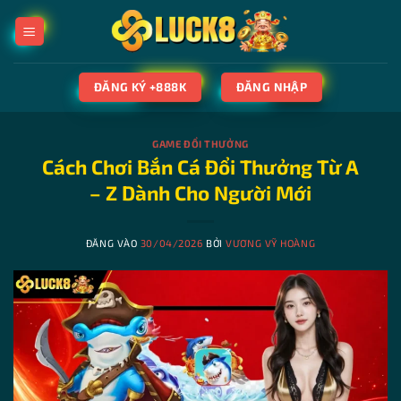
Bỏ
qua
nội
dung
ĐĂNG KÝ +888K
ĐĂNG NHẬP
GAME ĐỔI THƯỞNG
Cách Chơi Bắn Cá Đổi Thưởng Từ A
– Z Dành Cho Người Mới
ĐĂNG VÀO
30/04/2026
BỞI
VƯƠNG VỸ HOÀNG