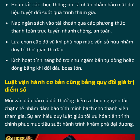
Hoàn tất xác thực thông tin cá nhân nhằm bảo mật dữ
liệu tuyệt đối suốt quá trình tham gia.
Nạp ngân sách vào tài khoản qua các phương thức
thanh toán trực tuyến nhanh chóng, an toàn.
Lựa chọn cấp độ vũ khí phù hợp mức vốn sở hữu nhằm
duy trì thời gian thi đấu.
Kích hoạt tính năng bổ trợ như ngắm bắn tự động hoặc
đóng băng khi đối đầu boss lớn.
Luật vận hành cơ bản cùng bảng quy đổi giá trị
điểm số
Mỗi ván đấu bắn cá đổi thưởng diễn ra theo nguyên tắc
chặt chẽ nhằm đảm bảo tính minh bạch cho thành viên
tham gia. Sự am hiểu quy luật giúp tối ưu hóa tiến trình
chinh phục mục tiêu suốt hành trình khám phá đại dương.