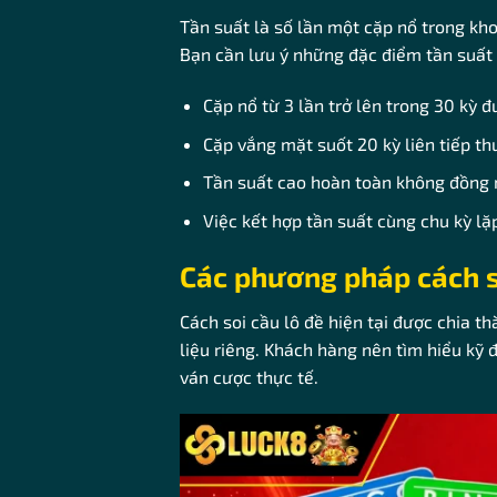
Tần suất là số lần một cặp nổ trong kho
Bạn cần lưu ý những đặc điểm tần suất b
Cặp nổ từ 3 lần trở lên trong 30 kỳ 
Cặp vắng mặt suốt 20 kỳ liên tiếp th
Tần suất cao hoàn toàn không đồng n
Việc kết hợp tần suất cùng chu kỳ lặ
Các phương pháp cách s
Cách soi cầu lô đề
hiện tại được chia t
liệu riêng. Khách hàng nên tìm hiểu kỹ
ván cược thực tế.