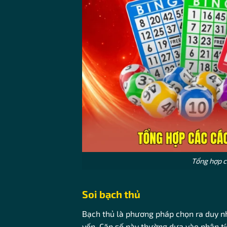
Tổng hợp cá
Soi bạch thủ
Bạch thủ là phương pháp chọn ra duy nh
vốn. Cặp số này thường dựa vào phân tí