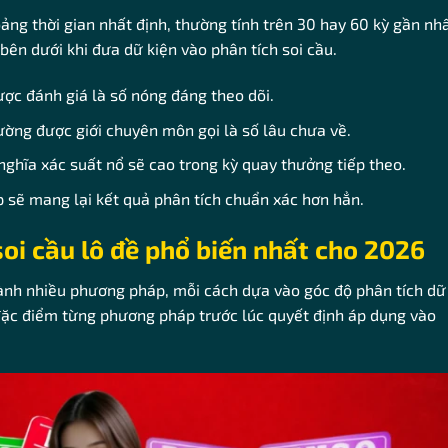
ảng thời gian nhất định, thường tính trên 30 hay 60 kỳ gần nhấ
ên dưới khi đưa dữ kiện vào phân tích soi cầu.
được đánh giá là số nóng đáng theo dõi.
ường được giới chuyên môn gọi là số lâu chưa về.
ghĩa xác suất nổ sẽ cao trong kỳ quay thưởng tiếp theo.
p sẽ mang lại kết quả phân tích chuẩn xác hơn hẳn.
oi cầu lô đề phổ biến nhất cho 2026
hành nhiều phương pháp, mỗi cách dựa vào góc độ phân tích dữ
 đặc điểm từng phương pháp trước lúc quyết định áp dụng vào