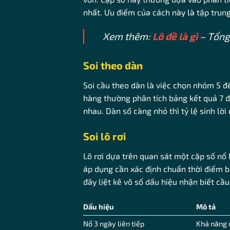
nhất. Ưu điểm của cách này là tập trung
Xem thêm:
Lô đề là gì
– Tổng
Soi theo dàn
Soi cầu theo dàn là việc chọn nhóm 5 đ
hàng thường phân tích bảng kết quả 7 
nhau. Dàn số càng nhỏ thì tỷ lệ sinh lời
Soi lô rơi
Lô rơi dựa trên quan sát một cặp số nổ l
áp dụng cần xác định chuẩn thời điểm b
đây liệt kê vô số dấu hiệu nhận biết cầu
Dấu hiệu
Mô tả
Nổ 3 ngày liên tiếp
Khả năng r