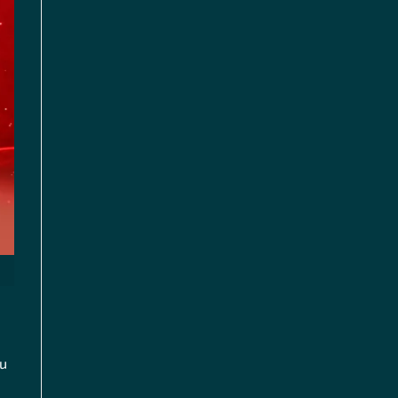
Đổi
Phân
Thưởng
Biệt
Từ
Cơ
A
Bản
–
Z
Dành
Cho
Người
Mới
ầu