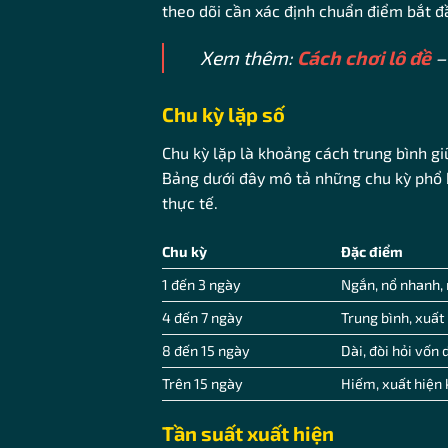
theo dõi cần xác định chuẩn điểm bắt đ
Xem thêm:
Cách chơi lô đề
–
Chu kỳ lặp số
Chu kỳ lặp là khoảng cách trung bình gi
Bảng dưới đây mô tả những chu kỳ phổ 
thực tế.
Chu kỳ
Đặc điểm
1 đến 3 ngày
Ngắn, nổ nhanh, r
4 đến 7 ngày
Trung bình, xuất 
8 đến 15 ngày
Dài, đòi hỏi vốn 
Trên 15 ngày
Hiếm, xuất hiện 
Tần suất xuất hiện