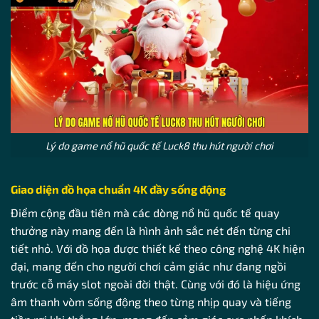
Lý do game nổ hũ quốc tế Luck8 thu hút người chơi
Giao diện đồ họa chuẩn 4K đầy sống động
Điểm cộng đầu tiên mà các dòng nổ hũ quốc tế quay
thưởng này mang đến là hình ảnh sắc nét đến từng chi
tiết nhỏ. Với đồ họa được thiết kế theo công nghệ 4K hiện
đại, mang đến cho người chơi cảm giác như đang ngồi
trước cỗ máy slot ngoài đời thật. Cùng với đó là hiệu ứng
âm thanh vòm sống động theo từng nhịp quay và tiếng