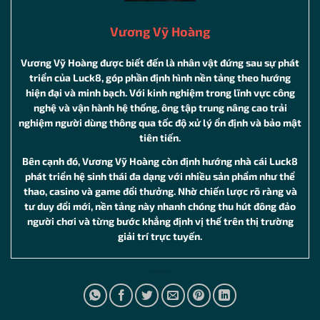
Vương Vỹ Hoàng
Vương Vỹ Hoàng được biết đến là nhân vật đứng sau sự phát
triển của
Luck8
, góp phần định hình nền tảng theo hướng
hiện đại và minh bạch. Với kinh nghiệm trong lĩnh vực công
nghệ và vận hành hệ thống, ông tập trung nâng cao trải
nghiệm người dùng thông qua tốc độ xử lý ổn định và bảo mật
tiên tiến.
Bên cạnh đó, Vương Vỹ Hoàng còn định hướng
nhà cái Luck8
phát triển hệ sinh thái đa dạng với nhiều sản phẩm như thể
thao, casino và game đổi thưởng. Nhờ chiến lược rõ ràng và
tư duy đổi mới, nền tảng này nhanh chóng thu hút đông đảo
người chơi và từng bước khẳng định vị thế trên thị trường
giải trí trực tuyến.