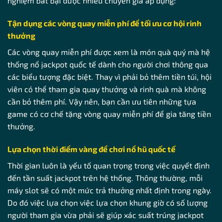
nghiệm bất bại được nhiều chuyên gia áp dụng:
Tận dụng các vòng quay miễn phí để tối ưu cơ hội rinh
thưởng
Các vòng quay miễn phí được xem là món quà quý mà hệ
thống nổ jackpot quốc tế dành cho người chơi thông qua
các biểu tượng đặc biệt. Thay vì phải bỏ thêm tiền túi, hội
viên có thể tham gia quay thưởng và rinh quà mà không
cần bỏ thêm phí. Vậy nên, bạn cần ưu tiên những tựa
game có cơ chế tặng vòng quay miễn phí để gia tăng tiền
thưởng.
Lựa chọn thời điểm vàng để chơi nổ hũ quốc tế
Thời gian luôn là yếu tố quan trọng trong việc quyết định
đến tần suất jackpot trên hệ thống. Thông thường, mỗi
máy slot sẽ có một mức trả thưởng nhất định trong ngày.
Do đó việc lựa chọn việc lựa chọn khung giờ có số lượng
người tham gia vừa phải sẽ giúp xác suất trúng jackpot