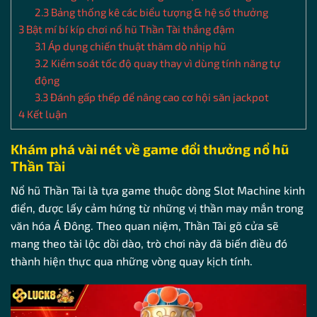
2.3
Bảng thống kê các biểu tượng & hệ số thưởng
3
Bật mí bí kíp chơi nổ hũ Thần Tài thắng đậm
3.1
Áp dụng chiến thuật thăm dò nhịp hũ
3.2
Kiểm soát tốc độ quay thay vì dùng tính năng tự
động
3.3
Đánh gấp thếp để nâng cao cơ hội săn jackpot
4
Kết luận
Khám phá vài nét về game đổi thưởng nổ hũ
Thần Tài
Nổ hũ Thần Tài
là tựa game thuộc dòng Slot Machine kinh
điển, được lấy cảm hứng từ những vị thần may mắn trong
văn hóa Á Đông. Theo quan niệm, Thần Tài gõ cửa sẽ
mang theo tài lộc dồi dào, trò chơi này đã biến điều đó
thành hiện thực qua những vòng quay kịch tính.