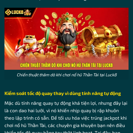
Chiến thuật thăm dò khi chơi nổ hũ Thần Tài tại Luck8
Kiểm soát tốc độ quay thay vì dùng tính năng tự động
Mặc dù tính năng quay tự động khá tiện lợi, nhưng đây lại
là con dao hai lưỡi, vì nó khiến nhịp quay bị rập khuôn
theo lập trình có sẵn. Để tối ưu hóa việc trúng jackpot khi
chơi nổ hũ Thần Tài, các chuyên gia khuyên bạn nên điều
khiển tốc độ quay bằng tay thật linh hoạt. Tại đây, bạn