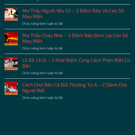
Chuẩn
Bắn
3+
Xác
Cá
Mơ Thấy Người Yêu Cũ – 3 Điềm Báo Và Con Số
Ưu
Xèng
Đãi
May Mắn
Bật
Khủng
ở
Chức năng bình luận bị tắt
Mí
Nhất
Mơ
3
Hè
Thấy
Mơ Thấy Cháy Nhà – 3 Điềm Báo Đem Lại Con Số
Bí
2026
Người
Quyết
May Mắn
Yêu
Giúp
ở
Chức năng bình luận bị tắt
Cũ
Gia
Mơ
–
Tăng
Thấy
Lô Đề Là Gì – 2 Khái Niệm Cùng Cách Phân Biệt Cơ
3
Tỷ
Cháy
Điềm
Bản
Lệ
Nhà
Báo
Thắng
ở
Chức năng bình luận bị tắt
–
Và
Lô
3
Con
Đề
Cách Chơi Bắn Cá Đổi Thưởng Từ A – Z Dành Cho
Điềm
Số
Là
Báo
Người Mới
May
Gì
Đem
Mắn
ở
Chức năng bình luận bị tắt
–
Lại
Cách
2
Con
Chơi
Khái
Số
Bắn
Niệm
May
Cá
Cùng
Mắn
Đổi
Cách
Thưởng
Phân
Từ
Biệt