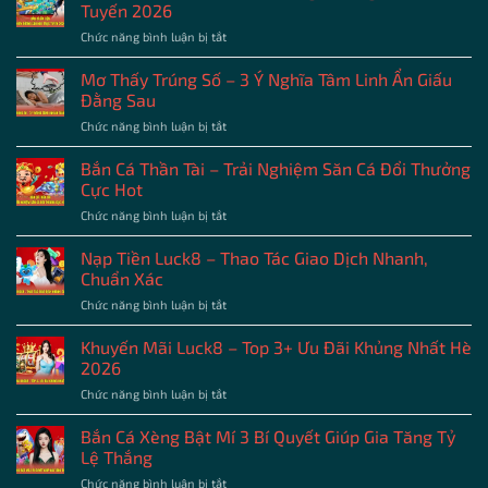
Tuyến 2026
ở
Chức năng bình luận bị tắt
Bắn
Cá
Mơ Thấy Trúng Số – 3 Ý Nghĩa Tâm Linh Ẩn Giấu
Ăn
Đằng Sau
Tiền
ở
Chức năng bình luận bị tắt
–
Mơ
Thiên
Thấy
Bắn Cá Thần Tài – Trải Nghiệm Săn Cá Đổi Thưởng
Đường
Trúng
Săn
Cực Hot
Số
Ngư
ở
Chức năng bình luận bị tắt
–
Trực
Bắn
3
Tuyến
Cá
Nạp Tiền Luck8 – Thao Tác Giao Dịch Nhanh,
Ý
2026
Thần
Nghĩa
Chuẩn Xác
Tài
Tâm
ở
Chức năng bình luận bị tắt
–
Linh
Nạp
Trải
Ẩn
Tiền
Khuyến Mãi Luck8 – Top 3+ Ưu Đãi Khủng Nhất Hè
Nghiệm
Giấu
Luck8
Săn
2026
Đằng
–
Cá
Sau
ở
Chức năng bình luận bị tắt
Thao
Đổi
Khuyến
Tác
Thưởng
Mãi
Bắn Cá Xèng Bật Mí 3 Bí Quyết Giúp Gia Tăng Tỷ
Giao
Cực
Luck8
Dịch
Lệ Thắng
Hot
–
Nhanh,
ở
Chức năng bình luận bị tắt
Top