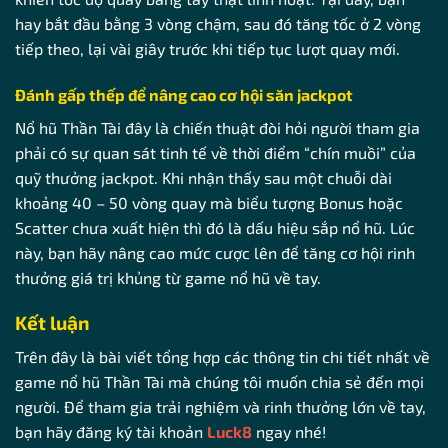
hay bắt đầu bằng 3 vòng chậm, sau đó tăng tốc ở 2 vòng
tiếp theo, lại vài giây trước khi tiếp tục lượt quay mới.
Đánh gấp thếp để nâng cao cơ hội săn jackpot
Nổ hũ Thần Tài đây là chiến thuật đòi hỏi người tham gia
phải có sự quan sát tinh tế về thời điểm “chín muồi” của
quỹ thưởng jackpot. Khi nhận thấy sau một chuỗi dài
khoảng 40 – 50 vòng quay mà biểu tượng Bonus hoặc
Scatter chưa xuất hiện thì đó là dấu hiệu sắp nổ hũ. Lúc
này, bạn hãy nâng cao mức cược lên để tăng cơ hội rinh
thưởng giá trị khủng từ game nổ hũ về tay.
Kết luận
Trên đây là bài viết tổng hợp các thông tin chi tiết nhất về
game nổ hũ Thần Tài mà chúng tôi muốn chia sẻ đến mọi
người. Để tham gia trải nghiệm và rinh thưởng lớn về tay,
bạn hãy đăng ký tài khoản
Luck8
ngay nhé!