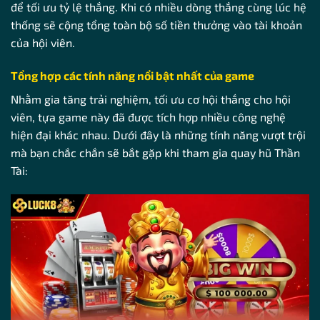
để tối ưu tỷ lệ thắng. Khi có nhiều dòng thắng cùng lúc hệ
thống sẽ cộng tổng toàn bộ số tiền thưởng vào tài khoản
của hội viên.
Tổng hợp các tính năng nổi bật nhất của game
Nhằm gia tăng trải nghiệm, tối ưu cơ hội thắng cho hội
viên, tựa game này đã được tích hợp nhiều công nghệ
hiện đại khác nhau. Dưới đây là những tính năng vượt trội
mà bạn chắc chắn sẽ bắt gặp khi tham gia quay hũ Thần
Tài: