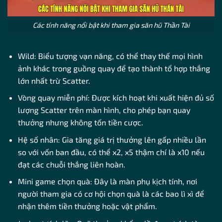
Các tính năng nổi bật khi tham gia săn hũ Thần Tài
Wild: Biểu tượng vạn năng, có thể thay thế mọi hình
ảnh khác trong guồng quay để tạo thành tổ hợp thắng
lớn nhất trừ Scatter.
Vòng quay miễn phí: Được kích hoạt khi xuất hiện đủ số
lượng Scatter trên màn hình, cho phép bạn quay
thưởng nhưng không tốn tiền cược.
Hệ số nhân: Gia tăng giá trị thưởng lên gấp nhiều lần
so với vốn ban đầu, có thể x2, x5 thậm chí là x10 nếu
đạt các chuỗi thắng liên hoàn.
Mini game chọn quà: Đây là màn phụ kịch tính, nơi
người tham gia có cơ hội chọn quà là các bao lì xì để
nhận thêm tiền thưởng hoặc vật phẩm.