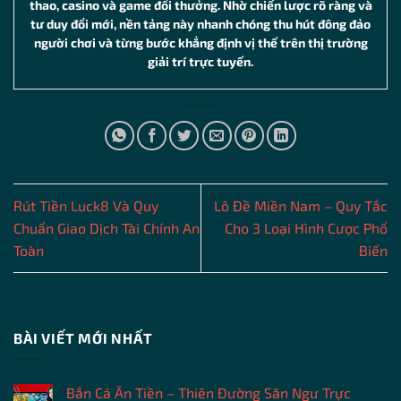
thao, casino và game đổi thưởng. Nhờ chiến lược rõ ràng và
tư duy đổi mới, nền tảng này nhanh chóng thu hút đông đảo
người chơi và từng bước khẳng định vị thế trên thị trường
giải trí trực tuyến.
Rút Tiền Luck8 Và Quy
Lô Đề Miền Nam – Quy Tắc
Chuẩn Giao Dịch Tài Chính An
Cho 3 Loại Hình Cược Phổ
Toàn
Biến
BÀI VIẾT MỚI NHẤT
Bắn Cá Ăn Tiền – Thiên Đường Săn Ngư Trực