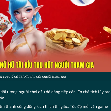
 của nổ hũ Tài Xỉu thu hút người tham gia
đối tượng người chơi đều dễ dàng tiếp cận. Cơ chế tích lũy tạo
lớn.
âm thanh sống động kích thích thị giác. Tốc độ mỗi ván game