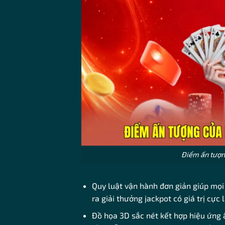
Điểm ấn tượng
Quy luật vận hành đơn giản giúp mọi 
ra giải thưởng jackpot có giá trị cực 
Đồ họa 3D sắc nét kết hợp hiệu ứng 