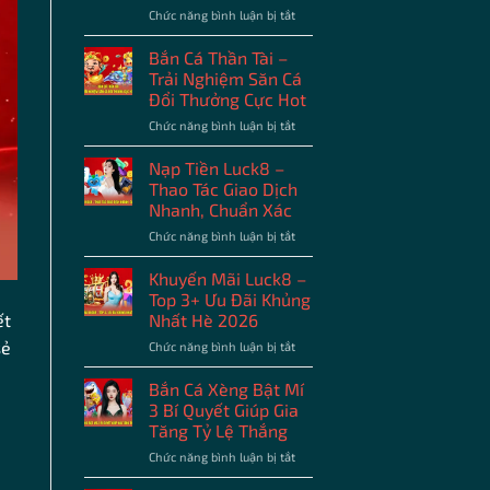
ở
Chức năng bình luận bị tắt
Thiên
Mơ
Đường
Thấy
Săn
Bắn Cá Thần Tài –
Trúng
Ngư
Trải Nghiệm Săn Cá
Số
Trực
Đổi Thưởng Cực Hot
–
Tuyến
ở
Chức năng bình luận bị tắt
3
2026
Bắn
Ý
Cá
Nghĩa
Nạp Tiền Luck8 –
Thần
Tâm
Thao Tác Giao Dịch
Tài
Linh
Nhanh, Chuẩn Xác
–
Ẩn
ở
Chức năng bình luận bị tắt
Trải
Giấu
Nạp
Nghiệm
Đằng
Tiền
Săn
Sau
Khuyến Mãi Luck8 –
Luck8
Cá
Top 3+ Ưu Đãi Khủng
–
Đổi
Nhất Hè 2026
ết
Thao
Thưởng
sẻ
ở
Chức năng bình luận bị tắt
Tác
Cực
Khuyến
Giao
Hot
Mãi
Dịch
Bắn Cá Xèng Bật Mí
Luck8
Nhanh,
3 Bí Quyết Giúp Gia
–
Chuẩn
Tăng Tỷ Lệ Thắng
Top
Xác
ở
Chức năng bình luận bị tắt
3+
Bắn
Ưu