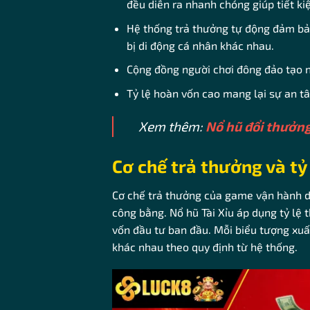
đều diễn ra nhanh chóng giúp tiết kiệ
Hệ thống trả thưởng tự động đảm bảo 
bị di động cá nhân khác nhau.
Cộng đồng người chơi đông đảo tạo n
Tỷ lệ hoàn vốn cao mang lại sự an t
Xem thêm:
Nổ hũ đổi thưởn
Cơ chế trả thưởng và tỷ l
Cơ chế trả thưởng của game vận hành d
công bằng. Nổ hũ Tài Xỉu áp dụng tỷ lệ
vốn đầu tư ban đầu. Mỗi biểu tượng xuấ
khác nhau theo quy định từ hệ thống.