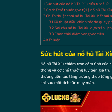
1
Sức hút của nổ hũ Tài Xỉu đến từ đâu?
2
Cơ chế trả thưởng và tỷ lệ nổ hũ Tài Xỉu 
3
Chiến thuật chơi nổ hũ Tài Xỉu bất bại n
3.1
Kỹ thuật điều chỉnh tốc độ quay p
3.2
Soi cầu nổ hũ Tài Xỉu dựa trên lịc
3.3
Chọn thời điểm vàng vào tiền
4
Kết luận
Sức hút của nổ hũ Tài X
Nổ hũ Tài Xỉu chiếm trọn cảm tình của 
thống và cơ chế thưởng lũy tiến giá trị. 
thưởng liên tục tăng trưởng theo từng g
chỉ sau một tích tắc may mắn.